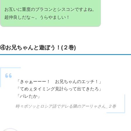
お互いに重度のブラコンとシスコンですよね。
超仲良しだな～。うらやましい！
④お兄ちゃんと遊ぼう！(２巻)
「きゃぁーーー！ お兄ちゃんのエッチ！」
「てめぇタイミング見計らって出てきたろ」
「バレたか」
時々ボソッとロシア語でデレる隣のアーリャさん_２巻