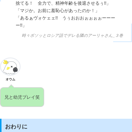
捨てる！ 全力で、精神年齢を後退させるぅ!!」
「マジか。お前に羞恥心があったのか！」
「あるぁヴォケェェ!! うぅおおおぉぉぉぉーーー
ー!!」
時々ボソッとロシア語でデレる隣のアーリャさん_３巻
オウム
兄と幼児プレイ笑
おわりに