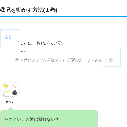
③兄を動かす方法(１巻)
『にぃに、おねがぁい♡』
「……」
時々ボソッとロシア語でデレる隣のアーリャさん_１巻
オウム
あざとい。政近は断れない笑