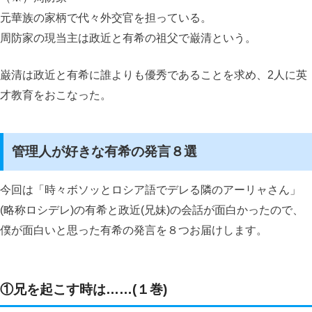
元華族の家柄で代々外交官を担っている。
周防家の現当主は政近と有希の祖父で巌清という。
巌清は政近と有希に誰よりも優秀であることを求め、2人に英
才教育をおこなった。
管理人が好きな有希の発言８選
今回は「時々ボソッとロシア語でデレる隣のアーリャさん」
(略称ロシデレ)の有希と政近(兄妹)の会話が面白かったので、
僕が面白いと思った有希の発言を８つお届けします。
①兄を起こす時は……(１巻)