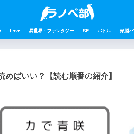
春
Love
異世界・ファンタジー
SF
バトル
頭脳バ
読めばいい？【読む順番の紹介】